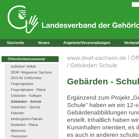
Startseite
Neues
Angebote/Veranstaltungen
Verband
www.deaf-sachsen.de
/
Öff
Öffentlichkeitsmaterial
/
Gebärden Schule
Aufkleber Vielfalt
DEAF-Wegweiser Sachsen
DGS für Geflüchtete
Gebärden - Schu
Fingeralphabet
Fingeralphabet - Plakat
Gebärden - Kollegen
Ergänzend zum Projekt „
Gebärden - Schule
Schule" haben wir ein 12-se
Gebärden - Spezial
Gebärdenabbildungen rund
Kalender
erstellt. Inhaltlich haben w
Kindergarten-Plakate
Kinderlied - Plakat
Kursinhalten orientiert, es 
Memories
es auch in anderen schuli
Postkarten