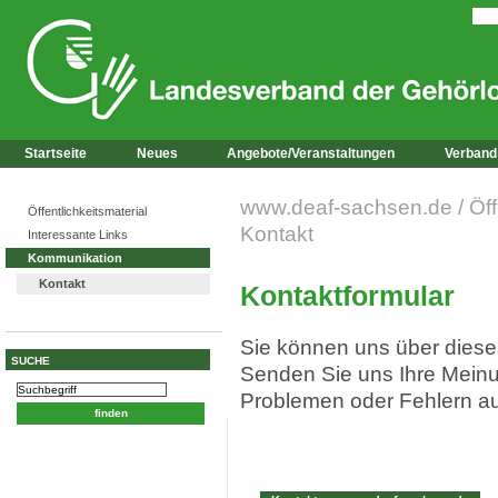
Startseite
Neues
Angebote/Veranstaltungen
Verband
www.deaf-sachsen.de
/
Öff
Öffentlichkeitsmaterial
Kontakt
Interessante Links
Kommunikation
Kontakt
Kontaktformular
Sie können uns über diese
SUCHE
Senden Sie uns Ihre Meinu
Problemen oder Fehlern auf