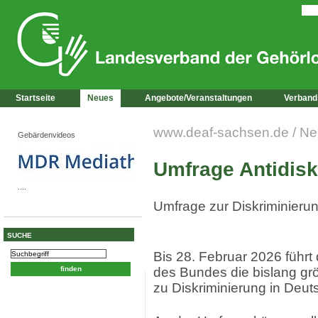
Startseite
Neues
Angebote/Veranstaltungen
Verband
www.deaf-sachsen.de
/
Ne
Gebärdenvideos
Umfrage Antidisk
....
Umfrage zur Diskriminieru
SUCHE
Bis 28. Februar 2026 führt 
des Bundes die bislang gr
zu Diskriminierung in Deut