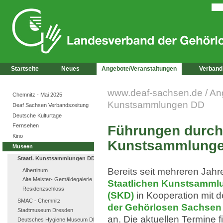
Startseite
Neues
Angebote/Veranstaltungen
Verband
www.deaf-sachsen.de
/
An
Chemnitz - Mai 2025
Kunstsammlungen DD
Deaf Sachsen Verbandszeitung
Deutsche Kulturtage
Fernsehen
Führungen durch 
Kino
Kunstsammlungen
Museen
Staatl. Kunstsammlungen DD
Bereits seit mehreren Jahr
Albertinum
Alte Meister- Gemäldegalerie
Staatlichen Kunstsamml
Residenzschloss
(SKD)
in Kooperation mit
SMAC - Chemnitz
der Gehörlosen Sachsen 
Stadtmuseum Dresden
an. Die aktuellen Termine f
Deutsches Hygiene Museum DD