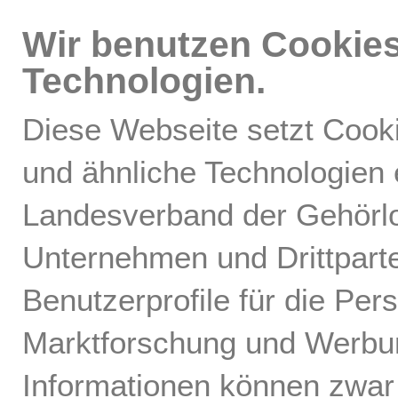
DSGVO).
Wir benutzen Cookie
Technologien.
Werden Ihre personenbezog
Diese Webseite setzt Cook
Startseite
Neues
Angebote/Veranstaltungen
Verband
Direktwerbung zu betreiben
und ähnliche Technologien 
www.deaf-sachsen.de
/
Öff
Öffentlichkeitsmaterial
jederzeit Widerspruch gege
Interessante Links
Das Öffentlichke
Landesverband der Gehörl
Kommunikation
betreffender personenbez
Landesverbande
Unternehmen und Drittpart
derartiger Werbung einzuleg
SUCHE
Benutzerprofile für die Per
Profiling, soweit es mit so
Marktforschung und Werbung
steht. Wenn Sie widerspre
Informationen können zwar a
personenbezogenen Daten 